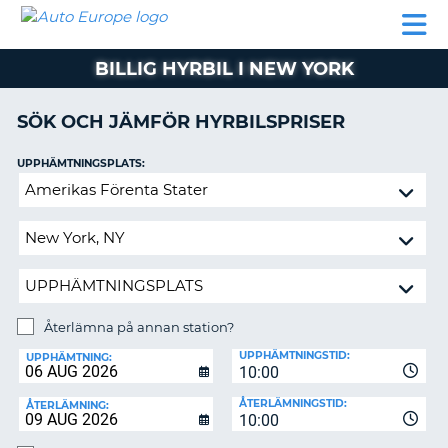
AUTO
HYRBIL
HYRA
HYRBIL
PARTNER
HJÄLP
EUROPE
HUSBIL
HYRA
BILLIG HYRBIL I NEW YORK
HUSBIL
ON
PARTNER
SÖK OCH JÄMFÖR HYRBILSPRISER
HJÄLP
UPPHÄMTNINGSPLATS:
MIN
Återlämna
MEDLEMSINFORMATION
på
ADMINISTRERA
annan
BOKNING
station?
SVERIGE
Återlämna på annan station?
ÅTERLÄMNINGSPLATS:
UPPHÄMTNINGSTID:
UPPHÄMTNING:
10:00
ÅTERLÄMNINGSTID:
ÅTERLÄMNING:
10:00