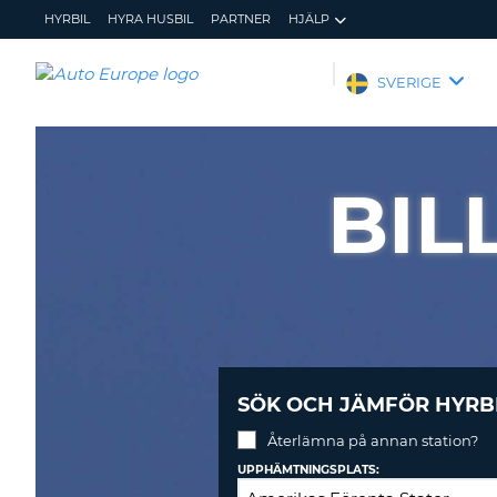
HYRBIL
HYRA HUSBIL
PARTNER
HJÄLP
AUTO
SVERIGE
EUROPE
HYRBIL
HYRA
BIL
HUSBIL
PARTNER
HJÄLP
MIN
ADMINISTRERA
MEDLEMSINFORMATION
BOKNING
SVERIGE
SÖK OCH JÄMFÖR HYRB
Återlämna på annan station?
UPPHÄMTNINGSPLATS: