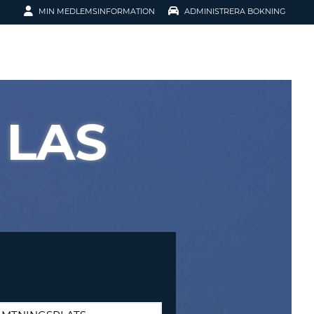
MIN MEDLEMSINFORMATION
ADMINISTRERA BOKNING
ATION
 LAS
SENORD?
H SMIDIGARE
G
 KONTO