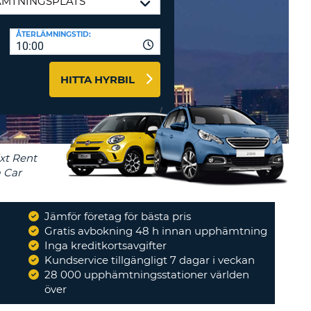
-AFFILIATES
ÅTERLÄMNINGSTID:
10:00
 HÄR
HITTA HYRBIL
Jämför företag för bästa pris
Gratis avbokning 48 h innan upphämtning
 enkel service!
Inga kreditkortsavgifter
toEurope och
Kundservice tillgängligt 7 dagar i veckan
st använda
"
28 000 upphämtningsstationer världen
E
över