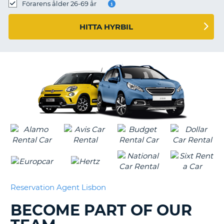
Förarens ålder 26-69 år
HITTA HYRBIL
Reservation Agent Lisbon
BECOME PART OF OUR
T