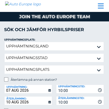
AUTO
HYRBIL
HYRA
HYRBIL
PARTNER
HJÄLP
EUROPE
HUSBIL
HYRA
JOIN THE AUTO EUROPE TEAM
HUSBIL
ON
PARTNER
SÖK OCH JÄMFÖR HYRBILSPRISER
HJÄLP
UPPHÄMTNINGSPLATS:
MIN
Återlämna
MEDLEMSINFORMATION
på
ADMINISTRERA
annan
BOKNING
station?
SVERIGE
Återlämna på annan station?
ÅTERLÄMNINGSPLATS:
UPPHÄMTNINGSTID:
UPPHÄMTNING:
10:00
ÅTERLÄMNINGSTID:
ÅTERLÄMNING:
10:00