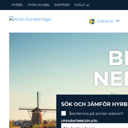
HYRBIL
HYRA HUSBIL
PARTNER
HJÄLP
AUTO
SVERIGE
EUROPE
HYRBIL
HYRA
B
HUSBIL
PARTNER
NE
HJÄLP
MIN
ADMINISTRERA
MEDLEMSINFORMATION
BOKNING
SVERIGE
SÖK OCH JÄMFÖR HYRB
Återlämna på annan station?
UPPHÄMTNINGSPLATS: