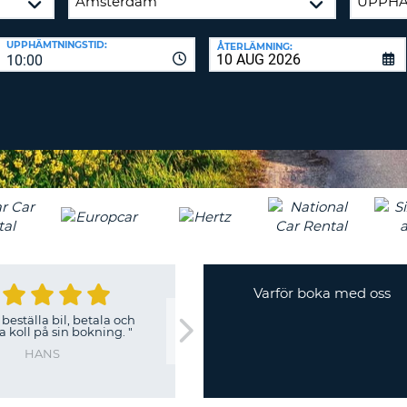
TECKEN
LÖSENORD
MINST
RESEBYRÅER & WEB
UPPHÄMTNINGSTID:
ÅTERLÄMNING:
EN
10:00
LOGGA IN
STOR
BOKSTAV
ÅTERSTÄLL
LÖSENORD
MINST
EN
LITEN
CANCEL
BOKSTAV
MINST
EN
SIFFRA
MINST
ETT
Varför boka med oss
TECKEN
 beställa bil, betala och
 koll på sin bokning.
"
HANS