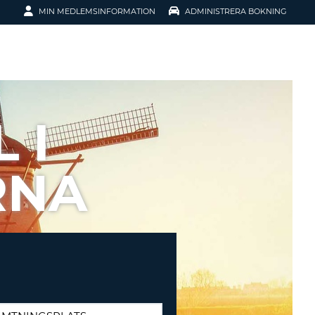
MIN MEDLEMSINFORMATION
ADMINISTRERA BOKNING
ATION
 I
RNA
SENORD?
H SMIDIGARE
G
 KONTO