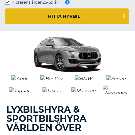
Förarens ålder 26-69 år
HITTA HYRBIL
LYXBILSHYRA &
SPORTBILSHYRA
VÄRLDEN ÖVER
T