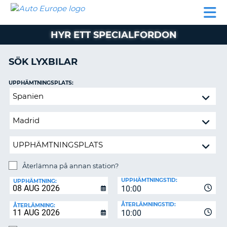
AUTO
HYRBIL
HYRA
HYRBIL
PARTNER
HJÄLP
EUROPE
HUSBIL
HYRA
HYR ETT SPECIALFORDON
HUSBIL
ON
PARTNER
SÖK LYXBILAR
HJÄLP
UPPHÄMTNINGSPLATS:
MIN
Återlämna
MEDLEMSINFORMATION
på
ADMINISTRERA
annan
BOKNING
station?
SVERIGE
Återlämna på annan station?
ÅTERLÄMNINGSPLATS:
UPPHÄMTNINGSTID:
UPPHÄMTNING:
10:00
ÅTERLÄMNINGSTID:
ÅTERLÄMNING:
10:00