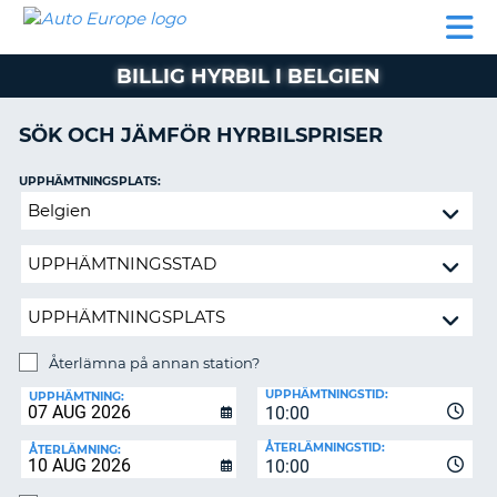
AUTO
HYRBIL
HYRA
HYRBIL
PARTNER
HJÄLP
EUROPE
HUSBIL
HYRA
BILLIG HYRBIL I BELGIEN
HUSBIL
ON
PARTNER
SÖK OCH JÄMFÖR HYRBILSPRISER
HJÄLP
UPPHÄMTNINGSPLATS:
MIN
Återlämna
MEDLEMSINFORMATION
på
ADMINISTRERA
annan
BOKNING
station?
SVERIGE
Återlämna på annan station?
ÅTERLÄMNINGSPLATS:
UPPHÄMTNINGSTID:
UPPHÄMTNING:
10:00
ÅTERLÄMNINGSTID:
ÅTERLÄMNING:
10:00