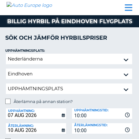
AUTO
HYRBIL
HYRA
HYRBIL
PARTNER
HJÄLP
EUROPE
HUSBIL
HYRA
BILLIG HYRBIL PÅ EINDHOVEN FLYGPLATS
HUSBIL
ON
PARTNER
SÖK OCH JÄMFÖR HYRBILSPRISER
HJÄLP
UPPHÄMTNINGSPLATS:
MIN
Återlämna
MEDLEMSINFORMATION
på
ADMINISTRERA
annan
BOKNING
station?
SVERIGE
Återlämna på annan station?
ÅTERLÄMNINGSPLATS:
UPPHÄMTNINGSTID:
UPPHÄMTNING:
10:00
ÅTERLÄMNINGSTID:
ÅTERLÄMNING:
10:00