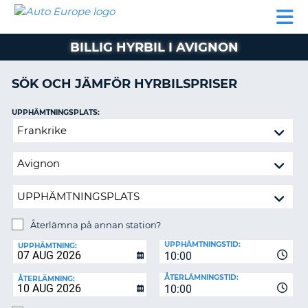
AUTO
HYRBIL
HYRA
HYRBIL
PARTNER
HJÄLP
EUROPE
HUSBIL
HYRA
BILLIG HYRBIL I AVIGNON
HUSBIL
ON
PARTNER
SÖK OCH JÄMFÖR HYRBILSPRISER
HJÄLP
UPPHÄMTNINGSPLATS:
MIN
Återlämna
MEDLEMSINFORMATION
på
ADMINISTRERA
annan
BOKNING
station?
SVERIGE
Återlämna på annan station?
ÅTERLÄMNINGSPLATS:
UPPHÄMTNINGSTID:
UPPHÄMTNING:
10:00
ÅTERLÄMNINGSTID:
ÅTERLÄMNING:
10:00