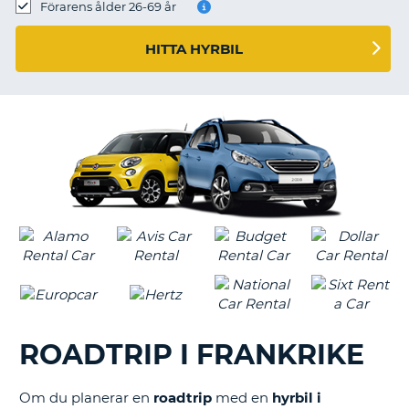
Förarens ålder 26-69 år
HITTA HYRBIL
ROADTRIP I FRANKRIKE
Om du planerar en
roadtrip
med en
hyrbil i
T