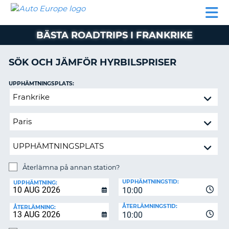
AUTO
HYRBIL
HYRA
HYRBIL
PARTNER
HJÄLP
EUROPE
HUSBIL
HYRA
BÄSTA ROADTRIPS I FRANKRIKE
HUSBIL
ON
PARTNER
SÖK OCH JÄMFÖR HYRBILSPRISER
HJÄLP
UPPHÄMTNINGSPLATS:
MIN
Återlämna
MEDLEMSINFORMATION
på
ADMINISTRERA
annan
BOKNING
station?
SVERIGE
Återlämna på annan station?
ÅTERLÄMNINGSPLATS:
UPPHÄMTNINGSTID:
UPPHÄMTNING:
10:00
ÅTERLÄMNINGSTID:
ÅTERLÄMNING:
10:00