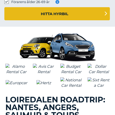
Förarens ålder 26-69 år
HITTA HYRBIL
LOIREDALEN ROADTRIP:
NANTES, ANGERS,
T