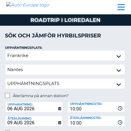
AUTO
HYRBIL
HYRA
HYRBIL
PARTNER
HJÄLP
EUROPE
HUSBIL
HYRA
ROADTRIP I LOIREDALEN
HUSBIL
ON
PARTNER
SÖK OCH JÄMFÖR HYRBILSPRISER
HJÄLP
UPPHÄMTNINGSPLATS:
MIN
Återlämna
MEDLEMSINFORMATION
på
ADMINISTRERA
annan
BOKNING
station?
SVERIGE
Återlämna på annan station?
ÅTERLÄMNINGSPLATS:
UPPHÄMTNINGSTID:
UPPHÄMTNING:
10:00
ÅTERLÄMNINGSTID:
ÅTERLÄMNING:
10:00