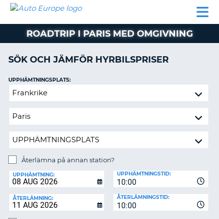
AUTO
HYRBIL
HYRA
HYRBIL
PARTNER
HJÄLP
EUROPE
HUSBIL
HYRA
ROADTRIP I PARIS MED OMGIVNING
HUSBIL
ON
PARTNER
SÖK OCH JÄMFÖR HYRBILSPRISER
HJÄLP
UPPHÄMTNINGSPLATS:
MIN
Återlämna
MEDLEMSINFORMATION
på
ADMINISTRERA
annan
BOKNING
station?
SVERIGE
Återlämna på annan station?
ÅTERLÄMNINGSPLATS:
UPPHÄMTNINGSTID:
UPPHÄMTNING:
10:00
ÅTERLÄMNINGSTID:
ÅTERLÄMNING:
10:00