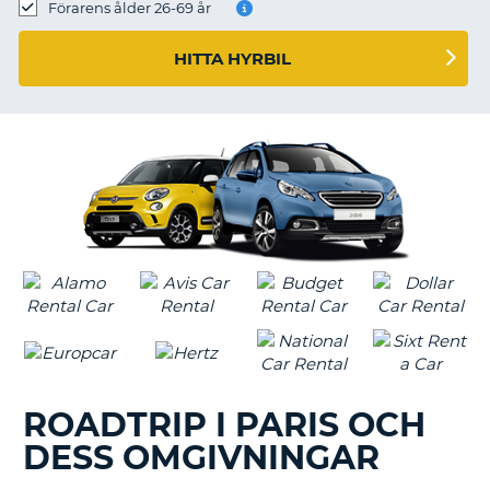
Förarens ålder 26-69 år
HITTA HYRBIL
ROADTRIP I PARIS OCH
DESS OMGIVNINGAR
T