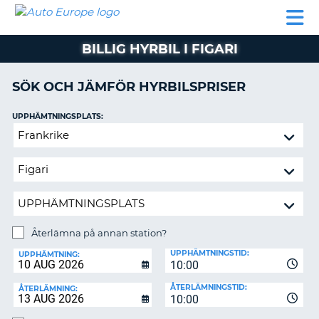
AUTO
HYRBIL
HYRA
HYRBIL
PARTNER
HJÄLP
EUROPE
HUSBIL
HYRA
BILLIG HYRBIL I FIGARI
HUSBIL
ON
PARTNER
SÖK OCH JÄMFÖR HYRBILSPRISER
HJÄLP
UPPHÄMTNINGSPLATS:
MIN
Återlämna
MEDLEMSINFORMATION
på
ADMINISTRERA
annan
BOKNING
station?
SVERIGE
Återlämna på annan station?
ÅTERLÄMNINGSPLATS:
UPPHÄMTNINGSTID:
UPPHÄMTNING:
10:00
ÅTERLÄMNINGSTID:
ÅTERLÄMNING:
10:00