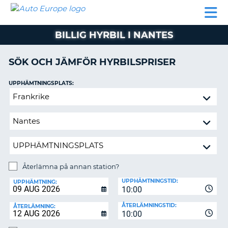
AUTO
HYRBIL
HYRA
HYRBIL
PARTNER
HJÄLP
EUROPE
HUSBIL
HYRA
BILLIG HYRBIL I NANTES
HUSBIL
ON
PARTNER
SÖK OCH JÄMFÖR HYRBILSPRISER
HJÄLP
UPPHÄMTNINGSPLATS:
MIN
Återlämna
MEDLEMSINFORMATION
på
ADMINISTRERA
annan
BOKNING
station?
SVERIGE
Återlämna på annan station?
ÅTERLÄMNINGSPLATS:
UPPHÄMTNINGSTID:
UPPHÄMTNING:
10:00
ÅTERLÄMNINGSTID:
ÅTERLÄMNING:
10:00