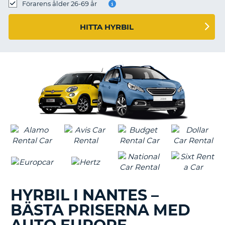
Förarens ålder 26-69 år
HITTA HYRBIL
HYRBIL I NANTES –
BÄSTA PRISERNA MED
T