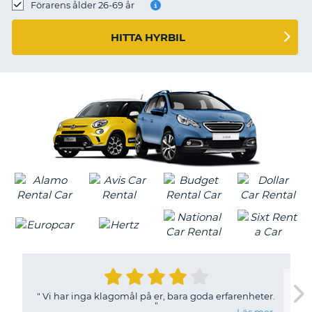
Förarens ålder 26-69 år
HITTA HYRBIL
"
Vi har inga klagomål på er, bara goda erfarenheter.
"
T
Läs mer