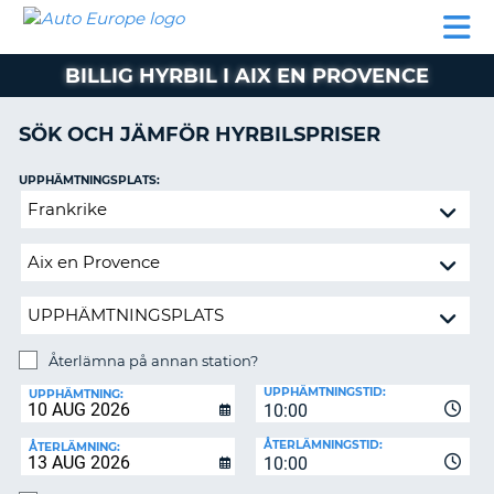
AUTO
HYRBIL
HYRA
HYRBIL
PARTNER
HJÄLP
EUROPE
HUSBIL
HYRA
BILLIG HYRBIL I AIX EN PROVENCE
HUSBIL
ON
PARTNER
SÖK OCH JÄMFÖR HYRBILSPRISER
HJÄLP
UPPHÄMTNINGSPLATS:
MIN
Återlämna
MEDLEMSINFORMATION
på
ADMINISTRERA
annan
BOKNING
station?
SVERIGE
Återlämna på annan station?
ÅTERLÄMNINGSPLATS:
UPPHÄMTNINGSTID:
UPPHÄMTNING:
10:00
ÅTERLÄMNINGSTID:
ÅTERLÄMNING:
10:00