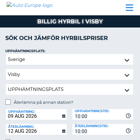
AUTO
HYRBIL
HYRA
HYRBIL
PARTNER
HJÄLP
EUROPE
HUSBIL
HYRA
BILLIG HYRBIL I VISBY
HUSBIL
ON
PARTNER
SÖK OCH JÄMFÖR HYRBILSPRISER
HJÄLP
UPPHÄMTNINGSPLATS:
MIN
Återlämna
MEDLEMSINFORMATION
på
ADMINISTRERA
annan
BOKNING
station?
SVERIGE
Återlämna på annan station?
ÅTERLÄMNINGSPLATS:
UPPHÄMTNINGSTID:
UPPHÄMTNING:
10:00
ÅTERLÄMNINGSTID:
ÅTERLÄMNING:
10:00