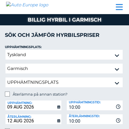
AUTO
HYRBIL
HYRA
HYRBIL
PARTNER
HJÄLP
EUROPE
HUSBIL
HYRA
BILLIG HYRBIL I GARMISCH
HUSBIL
ON
PARTNER
SÖK OCH JÄMFÖR HYRBILSPRISER
HJÄLP
UPPHÄMTNINGSPLATS:
MIN
Återlämna
MEDLEMSINFORMATION
på
ADMINISTRERA
annan
BOKNING
station?
SVERIGE
Återlämna på annan station?
ÅTERLÄMNINGSPLATS:
UPPHÄMTNINGSTID:
UPPHÄMTNING:
10:00
ÅTERLÄMNINGSTID:
ÅTERLÄMNING:
10:00