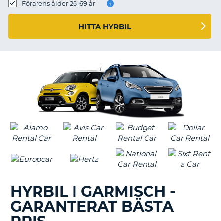
Förarens ålder 26-69 år
HITTA HYRBIL
HYRBIL I GARMISCH -
GARANTERAT BÄSTA
T