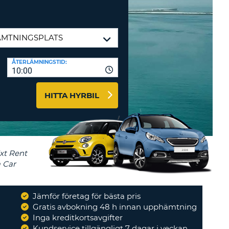
-AFFILIATES
 HÄR
ÅTERLÄMNINGSTID:
10:00
HITTA HYRBIL
Jämför företag för bästa pris
Gratis avbokning 48 h innan upphämtning
Inga kreditkortsavgifter
Kundservice tillgängligt 7 dagar i veckan