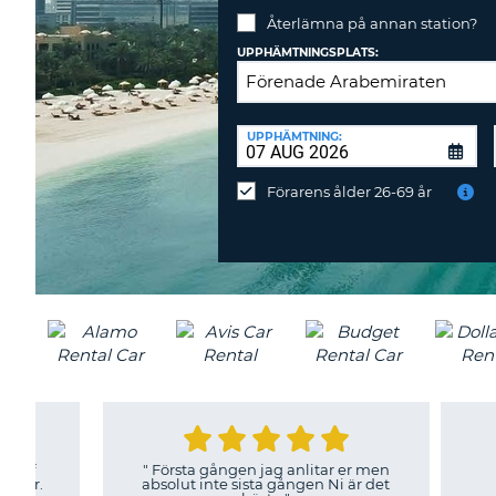
Återlämna på annan station?
UPPHÄMTNINGSPLATS:
ÅTERLÄMNINGSPLATS:
UPPHÄMTNING:
Återlämna
på
Förarens ålder 26-69 år
annan
station?
"
Första gången jag anlitar er men
absolut inte sista gången Ni är det