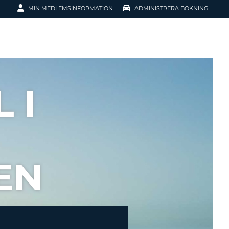
MIN MEDLEMSINFORMATION
ADMINISTRERA BOKNING
ATION
 I
EN
SENORD?
H SMIDIGARE
G
 KONTO