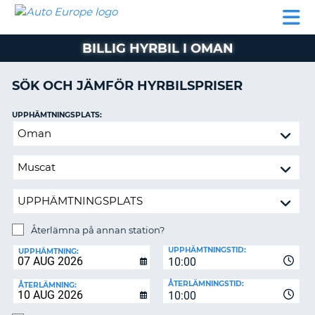
AUTO
HYRBIL
HYRA
HYRBIL
PARTNER
HJÄLP
EUROPE
HUSBIL
HYRA
BILLIG HYRBIL I OMAN
HUSBIL
ON
PARTNER
SÖK OCH JÄMFÖR HYRBILSPRISER
HJÄLP
UPPHÄMTNINGSPLATS:
MIN
Återlämna
MEDLEMSINFORMATION
på
ADMINISTRERA
annan
BOKNING
station?
SVERIGE
Återlämna på annan station?
ÅTERLÄMNINGSPLATS:
UPPHÄMTNINGSTID:
UPPHÄMTNING:
10:00
ÅTERLÄMNINGSTID:
ÅTERLÄMNING:
10:00