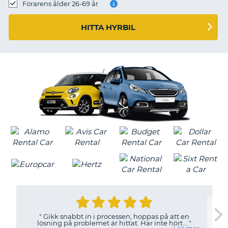
Förarens ålder 26-69 år
HITTA HYRBIL
"
Gikk snabbt in i processen, hoppas på att en
lösning på problemet är hittat. Har inte hört...
"
T
Läs mer