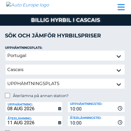
AUTO
HYRBIL
HYRA
HYRBIL
PARTNER
HJÄLP
EUROPE
HUSBIL
HYRA
BILLIG HYRBIL I CASCAIS
HUSBIL
ON
PARTNER
SÖK OCH JÄMFÖR HYRBILSPRISER
HJÄLP
UPPHÄMTNINGSPLATS:
MIN
Återlämna
MEDLEMSINFORMATION
på
ADMINISTRERA
annan
BOKNING
station?
SVERIGE
Återlämna på annan station?
ÅTERLÄMNINGSPLATS:
UPPHÄMTNINGSTID:
UPPHÄMTNING:
10:00
ÅTERLÄMNINGSTID:
ÅTERLÄMNING:
10:00