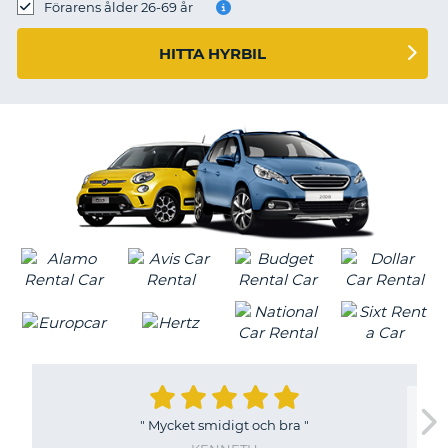
Förarens ålder 26-69 år
HITTA HYRBIL
"
Mycket smidigt och bra
"
T