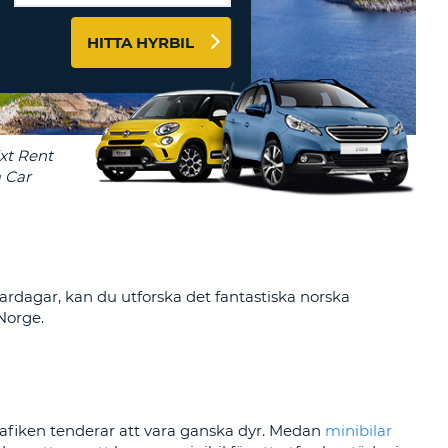
HITTA HYRBIL
-AFFILIATES
 HÄR
mmardagar, kan du utforska det fantastiska norska
 Norge.
rafiken tenderar att vara ganska dyr. Medan
minibilar