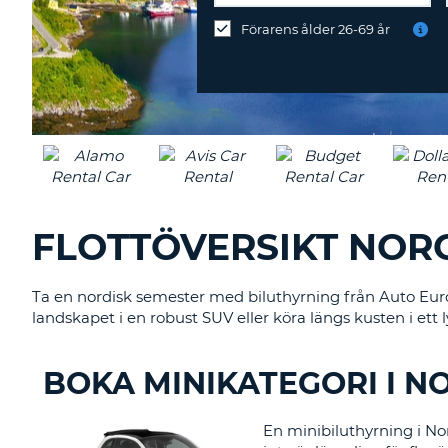
på
Förarens ålder 26-69 år
annan
station?
FLOTTÖVERSIKT NOR
Ta en nordisk semester med biluthyrning från Auto Eur
landskapet i en robust SUV eller köra längs kusten i ett ly
BOKA MINIKATEGORI I N
En minibiluthyrning i No