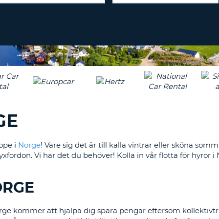
TECKEN
LÖSENORD
MINST
RESEBYRÅER & WEB
EN
LOGGA IN
STOR
BOKSTAV
ÅTERSTÄLL
LÖSENORD
MINST
EN
LITEN
CANCEL
BOKSTAV
MINST
GE
EN
SIFFRA
MINST
ope i
Norge
! Vare sig det är till kalla vintrar eller sköna so
ETT
xfordon. Vi har det du behöver! Kolla in vår flotta för hyror i
TECKEN
ORGE
rge kommer att hjälpa dig spara pengar eftersom kollektivt