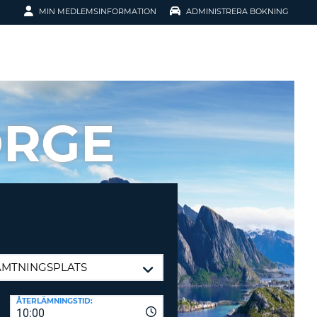
MIN MEDLEMSINFORMATION
ADMINISTRERA BOKNING
ATION
ORGE
SENORD?
H SMIDIGARE
G
 KONTO
ÅTERLÄMNINGSTID:
10:00