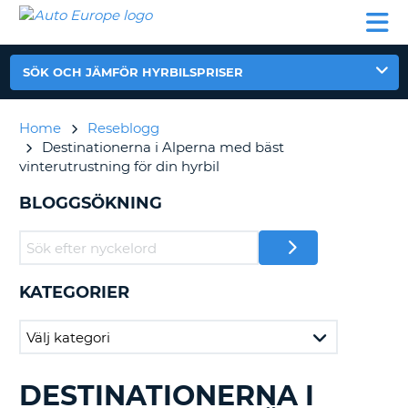
AUTO
HYRBIL
HYRA
HYRBIL
PARTNER
HJÄLP
EUROPE
HUSBIL
HYRA
HUSBIL
SÖK OCH JÄMFÖR HYRBILSPRISER
ON
PARTNER
HJÄLP
Home
Reseblogg
Destinationerna i Alperna med bäst
MIN
vinterutrustning för din hyrbil
MEDLEMSINFORMATION
BLOGGSÖKNING
ADMINISTRERA
BOKNING
SVERIGE
KATEGORIER
DESTINATIONERNA I
SÖKER
BLAND