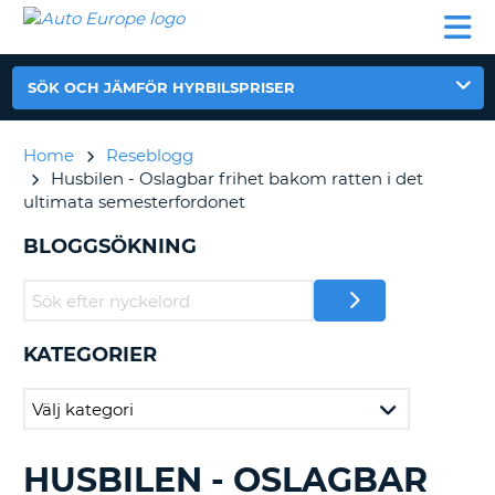
AUTO
HYRBIL
HYRA
HYRBIL
PARTNER
HJÄLP
EUROPE
HUSBIL
HYRA
HUSBIL
SÖK OCH JÄMFÖR HYRBILSPRISER
ON
PARTNER
HJÄLP
Home
Reseblogg
Husbilen - Oslagbar frihet bakom ratten i det
MIN
ultimata semesterfordonet
MEDLEMSINFORMATION
BLOGGSÖKNING
ADMINISTRERA
BOKNING
SVERIGE
KATEGORIER
HUSBILEN - OSLAGBAR
SÖKER
BLAND