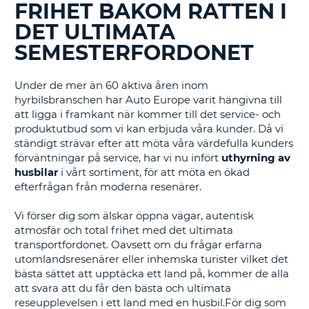
FRIHET BAKOM RATTEN I
BLOGGINLÄGGEN.......
DET ULTIMATA
SEMESTERFORDONET
Under de mer än 60 aktiva åren inom
hyrbilsbranschen har Auto Europe varit hängivna till
att ligga i framkant när kommer till det service- och
produktutbud som vi kan erbjuda våra kunder. Då vi
ständigt strävar efter att möta våra värdefulla kunders
förväntningar på service, har vi nu infört
uthyrning av
husbilar
i vårt sortiment, för att möta en ökad
efterfrågan från moderna resenärer.
Vi förser dig som älskar öppna vägar, autentisk
atmosfär och total frihet med det ultimata
transportfordonet. Oavsett om du frågar erfarna
utomlandsresenärer eller inhemska turister vilket det
bästa sättet att upptäcka ett land på, kommer de alla
att svara att du får den bästa och ultimata
reseupplevelsen i ett land med en husbil.För dig som
T