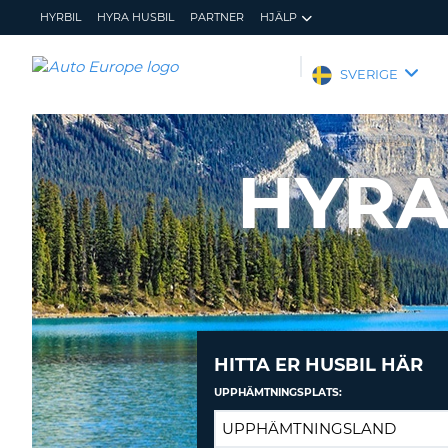
HYRBIL
HYRA HUSBIL
PARTNER
HJÄLP
AUTO
SVERIGE
EUROPE
HYRBIL
HYRA
HYRA 
HUSBIL
PARTNER
HJÄLP
MIN
ADMINISTRERA
MEDLEMSINFORMATION
BOKNING
SVERIGE
HITTA ER HUSBIL HÄR
UPPHÄMTNINGSPLATS: