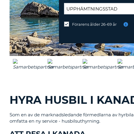
ÅTERLÄMNINGSPLATS:
Förarens ålder 26-69 år
Återlämna
på
annan
station?
HYRA HUSBIL I KANA
Som en av de marknadsledande förmedlarna av hyrbilar
omfatta en ny service - husbilsuthyrning.
ATT RESA I KANADA