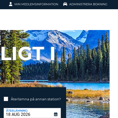
MIN MEDLEMSINFORMATION
ADMINISTRERA BOKNING
ATION
LIGT I
SENORD?
Återlämna på annan station?
H SMIDIGARE
G
ÅTERLÄMNING:
 KONTO