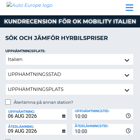
AUTO
HYRBIL
HYRA
HYRBIL
PARTNER
HJÄLP
EUROPE
HUSBIL
HYRA
KUNDRECENSION FÖR OK MOBILITY ITALIEN
HUSBIL
ON
PARTNER
SÖK OCH JÄMFÖR HYRBILSPRISER
HJÄLP
UPPHÄMTNINGSPLATS:
MIN
Återlämna
MEDLEMSINFORMATION
på
ADMINISTRERA
annan
BOKNING
station?
SVERIGE
Återlämna på annan station?
ÅTERLÄMNINGSPLATS:
UPPHÄMTNINGSTID:
UPPHÄMTNING:
10:00
ÅTERLÄMNINGSTID:
ÅTERLÄMNING:
10:00