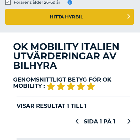
Förarens ålder 26-69 år
HITTA HYRBIL
OK MOBILITY ITALIEN
UTVÄRDERINGAR AV
BILHYRA
GENOMSNITTLIGT BETYG FÖR OK
MOBILITY :
VISAR RESULTAT 1 TILL 1
SIDA 1 PÅ 1
T