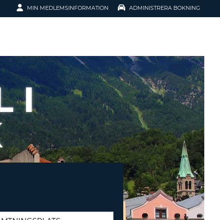
MIN MEDLEMSINFORMATION
ADMINISTRERA BOKNING
ATION
 I
K
SENORD?
H SMIDIGARE
G
 KONTO