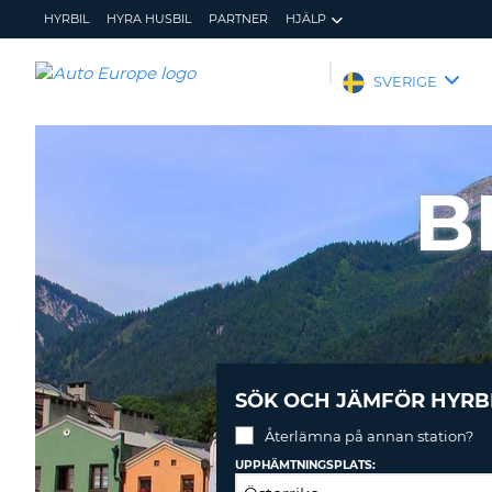
HYRBIL
HYRA HUSBIL
PARTNER
HJÄLP
AUTO
SVERIGE
EUROPE
HYRBIL
HYRA
B
HUSBIL
PARTNER
HJÄLP
MIN
ADMINISTRERA
MEDLEMSINFORMATION
BOKNING
SVERIGE
SÖK OCH JÄMFÖR HYRB
Återlämna på annan station?
UPPHÄMTNINGSPLATS: