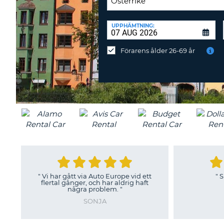
ÅTERLÄMNINGSPLATS:
UPPHÄMTNING:
Återlämna
på
Förarens ålder 26-69 år
annan
station?
a Auto Europe vid ett
"
Smidig bokning!
"
, och har aldrig haft
JAN MAGNUS
 problem.
"
SONJA