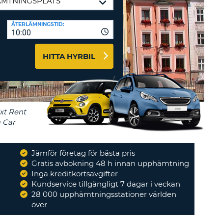
-AFFILIATES
ÅTERLÄMNINGSTID:
10:00
 HÄR
HITTA HYRBIL
Jämför företag för bästa pris
Gratis avbokning 48 h innan upphämtning
b o bra Hantering
Inga kreditkortsavgifter
"
Kundservice tillgängligt 7 dagar i veckan
STEN
28 000 upphämtningsstationer världen
över