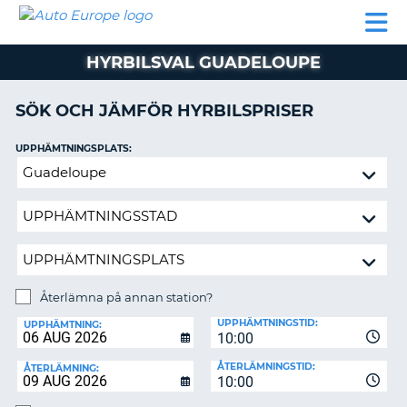
AUTO
HYRBIL
HYRA
HYRBIL
PARTNER
HJÄLP
EUROPE
HUSBIL
HYRA
HYRBILSVAL GUADELOUPE
HUSBIL
ON
PARTNER
SÖK OCH JÄMFÖR HYRBILSPRISER
HJÄLP
UPPHÄMTNINGSPLATS:
MIN
Återlämna
MEDLEMSINFORMATION
på
ADMINISTRERA
annan
BOKNING
station?
SVERIGE
Återlämna på annan station?
ÅTERLÄMNINGSPLATS:
UPPHÄMTNINGSTID:
UPPHÄMTNING:
10:00
ÅTERLÄMNINGSTID:
ÅTERLÄMNING:
10:00