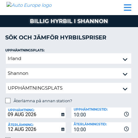
AUTO
HYRBIL
HYRA
HYRBIL
PARTNER
HJÄLP
EUROPE
HUSBIL
HYRA
BILLIG HYRBIL I SHANNON
HUSBIL
ON
PARTNER
SÖK OCH JÄMFÖR HYRBILSPRISER
HJÄLP
UPPHÄMTNINGSPLATS:
MIN
Återlämna
MEDLEMSINFORMATION
på
ADMINISTRERA
annan
BOKNING
station?
SVERIGE
Återlämna på annan station?
ÅTERLÄMNINGSPLATS:
UPPHÄMTNINGSTID:
UPPHÄMTNING:
10:00
ÅTERLÄMNINGSTID:
ÅTERLÄMNING:
10:00