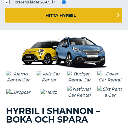
Förarens ålder 26-69 år
HITTA HYRBIL
HYRBIL I SHANNON –
BOKA OCH SPARA
T