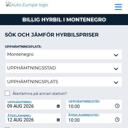
AUTO
HYRBIL
HYRA
HYRBIL
PARTNER
HJÄLP
EUROPE
HUSBIL
HYRA
BILLIG HYRBIL I MONTENEGRO
HUSBIL
ON
PARTNER
SÖK OCH JÄMFÖR HYRBILSPRISER
HJÄLP
UPPHÄMTNINGSPLATS:
MIN
Återlämna
MEDLEMSINFORMATION
på
ADMINISTRERA
annan
BOKNING
station?
SVERIGE
Återlämna på annan station?
ÅTERLÄMNINGSPLATS:
UPPHÄMTNINGSTID:
UPPHÄMTNING:
10:00
ÅTERLÄMNINGSTID:
ÅTERLÄMNING:
10:00