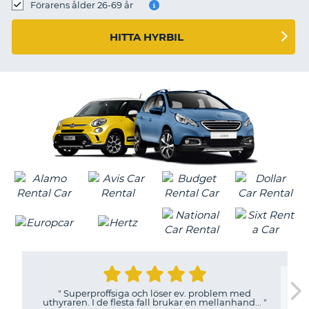
Förarens ålder 26-69 år
HITTA HYRBIL
"
Superproffsiga och löser ev. problem med
uthyraren. I de flesta fall brukar en mellanhand...
"
T