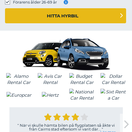
Förarens ålder 26-69 år
HITTA HYRBIL
"
När vi skulle hämta bilen på flygplatsen så åkte vi
från Cairns stad eftersom vi varit där...
"
T
Läs mer