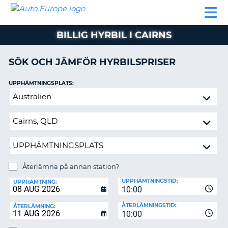
AUTO
HYRBIL
HYRA
HYRBIL
PARTNER
HJÄLP
EUROPE
HUSBIL
HYRA
BILLIG HYRBIL I CAIRNS
HUSBIL
ON
PARTNER
SÖK OCH JÄMFÖR HYRBILSPRISER
HJÄLP
UPPHÄMTNINGSPLATS:
MIN
Återlämna
MEDLEMSINFORMATION
på
ADMINISTRERA
annan
BOKNING
station?
SVERIGE
Återlämna på annan station?
ÅTERLÄMNINGSPLATS:
UPPHÄMTNINGSTID:
UPPHÄMTNING:
10:00
ÅTERLÄMNINGSTID:
ÅTERLÄMNING:
10:00