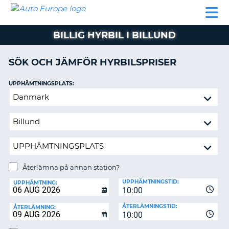
AUTO
HYRBIL
HYRA
HYRBIL
PARTNER
HJÄLP
EUROPE
HUSBIL
HYRA
BILLIG HYRBIL I BILLUND
HUSBIL
ON
PARTNER
SÖK OCH JÄMFÖR HYRBILSPRISER
HJÄLP
UPPHÄMTNINGSPLATS:
MIN
Återlämna
MEDLEMSINFORMATION
på
ADMINISTRERA
annan
BOKNING
station?
SVERIGE
Återlämna på annan station?
ÅTERLÄMNINGSPLATS:
UPPHÄMTNINGSTID:
UPPHÄMTNING:
10:00
ÅTERLÄMNINGSTID:
ÅTERLÄMNING:
10:00