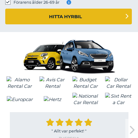
Förarens ålder 26-69 år
HITTA HYRBIL
"
Allt var perfekt!
"
T