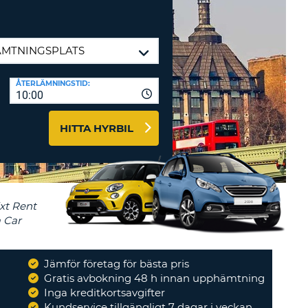
-AFFILIATES
 HÄR
ÅTERLÄMNINGSTID:
10:00
HITTA HYRBIL
Jämför företag för bästa pris
Gratis avbokning 48 h innan upphämtning
Inga kreditkortsavgifter
"
Bra priser, bra försäkring
"
Kundservice tillgängligt 7 dagar i veckan
JENNIE