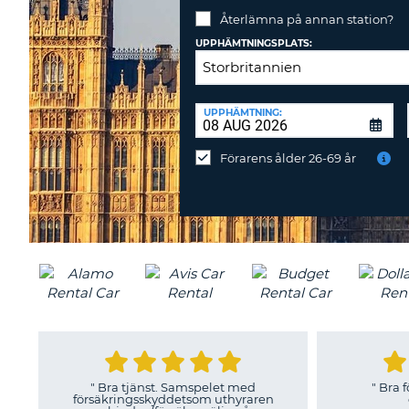
Återlämna på annan station?
UPPHÄMTNINGSPLATS:
ÅTERLÄMNINGSPLATS:
UPPHÄMTNING:
Återlämna
på
Förarens ålder 26-69 år
annan
station?
"
Bra tjänst. Samspelet med
"
Bra förmed
försäkringsskyddetsom uthyraren
erbj