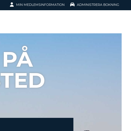
MIN MEDLEMSINFORMATION
ADMINISTRERA BOKNING
ATION
 PÅ
STED
SENORD?
H SMIDIGARE
G
 KONTO