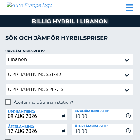
AUTO
HYRBIL
HYRA
HYRBIL
PARTNER
HJÄLP
EUROPE
HUSBIL
HYRA
BILLIG HYRBIL I LIBANON
HUSBIL
ON
PARTNER
SÖK OCH JÄMFÖR HYRBILSPRISER
HJÄLP
UPPHÄMTNINGSPLATS:
MIN
Återlämna
MEDLEMSINFORMATION
på
ADMINISTRERA
annan
BOKNING
station?
SVERIGE
Återlämna på annan station?
ÅTERLÄMNINGSPLATS:
UPPHÄMTNINGSTID:
UPPHÄMTNING:
10:00
ÅTERLÄMNINGSTID:
ÅTERLÄMNING:
10:00