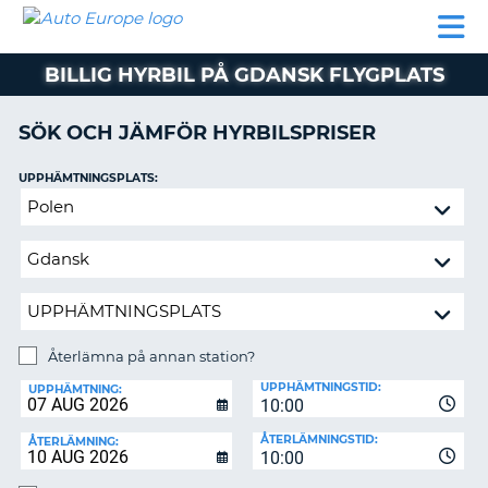
AUTO
HYRBIL
HYRA
HYRBIL
PARTNER
HJÄLP
EUROPE
HUSBIL
HYRA
BILLIG HYRBIL PÅ GDANSK FLYGPLATS
HUSBIL
ON
PARTNER
SÖK OCH JÄMFÖR HYRBILSPRISER
HJÄLP
UPPHÄMTNINGSPLATS:
MIN
Återlämna
MEDLEMSINFORMATION
på
ADMINISTRERA
annan
BOKNING
station?
SVERIGE
Återlämna på annan station?
ÅTERLÄMNINGSPLATS:
UPPHÄMTNINGSTID:
UPPHÄMTNING:
10:00
ÅTERLÄMNINGSTID:
ÅTERLÄMNING:
10:00