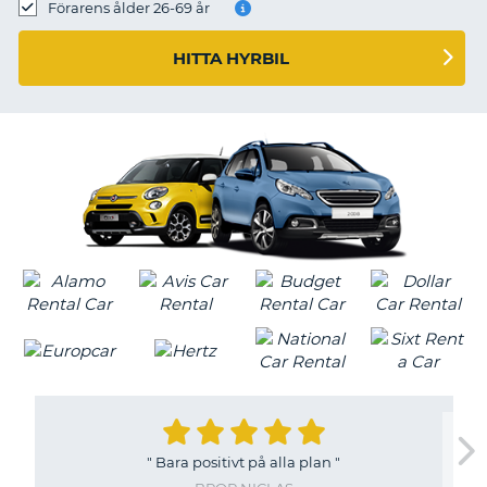
Förarens ålder 26-69 år
HITTA HYRBIL
"
Bara positivt på alla plan
"
T