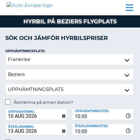
AUTO
HYRBIL
HYRA
HYRBIL
PARTNER
HJÄLP
EUROPE
HUSBIL
HYRA
HYRBIL PÅ BEZIERS FLYGPLATS
HUSBIL
ON
PARTNER
SÖK OCH JÄMFÖR HYRBILSPRISER
HJÄLP
UPPHÄMTNINGSPLATS:
MIN
Återlämna
MEDLEMSINFORMATION
på
ADMINISTRERA
annan
BOKNING
station?
SVERIGE
Återlämna på annan station?
ÅTERLÄMNINGSPLATS:
UPPHÄMTNINGSTID:
UPPHÄMTNING:
10:00
ÅTERLÄMNINGSTID:
ÅTERLÄMNING:
10:00