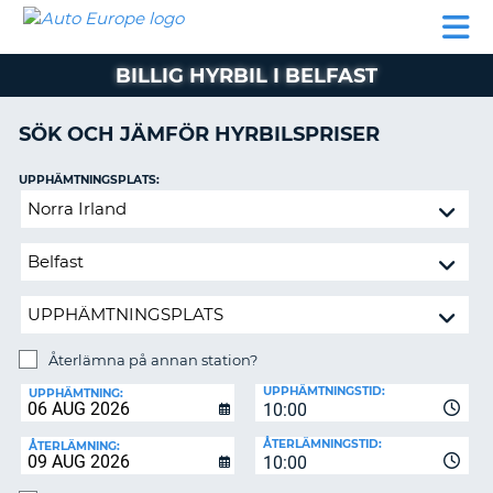
AUTO
HYRBIL
HYRA
HYRBIL
PARTNER
HJÄLP
EUROPE
HUSBIL
HYRA
BILLIG HYRBIL I BELFAST
HUSBIL
ON
PARTNER
SÖK OCH JÄMFÖR HYRBILSPRISER
HJÄLP
UPPHÄMTNINGSPLATS:
MIN
Återlämna
MEDLEMSINFORMATION
på
ADMINISTRERA
annan
BOKNING
station?
SVERIGE
Återlämna på annan station?
ÅTERLÄMNINGSPLATS:
UPPHÄMTNINGSTID:
UPPHÄMTNING:
10:00
ÅTERLÄMNINGSTID:
ÅTERLÄMNING:
10:00