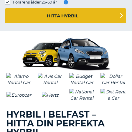
Förarens ålder 26-69 år
HITTA HYRBIL
HYRBIL I BELFAST –
HITTA DIN PERFEKTA
T