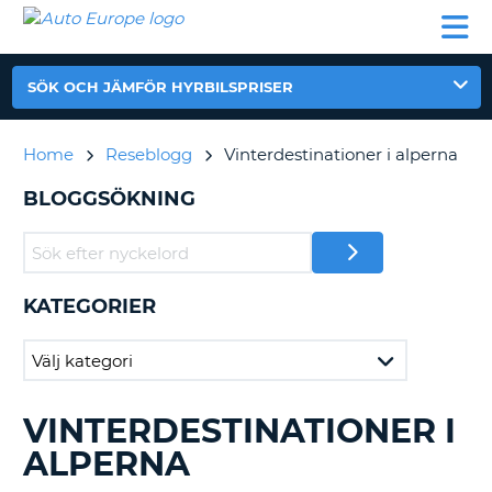
AUTO
HYRBIL
HYRA
HYRBIL
PARTNER
HJÄLP
EUROPE
HUSBIL
HYRA
HUSBIL
SÖK OCH JÄMFÖR HYRBILSPRISER
ON
PARTNER
HJÄLP
Home
Reseblogg
Vinterdestinationer i alperna
MIN
BLOGGSÖKNING
MEDLEMSINFORMATION
ADMINISTRERA
BOKNING
KATEGORIER
SVERIGE
VINTERDESTINATIONER I
SÖKER
BLAND
ALPERNA
BLOGGINLÄGGEN.......