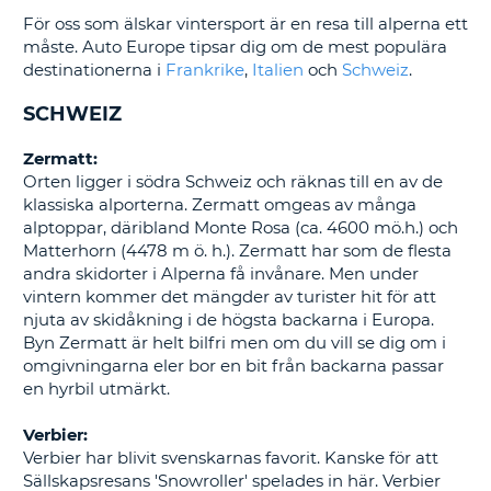
För oss som älskar vintersport är en resa till alperna ett
måste. Auto Europe tipsar dig om de mest populära
destinationerna i
Frankrike
,
Italien
och
Schweiz
.
SCHWEIZ
Zermatt:
Orten ligger i södra Schweiz och räknas till en av de
klassiska alporterna. Zermatt omgeas av många
alptoppar, däribland Monte Rosa (ca. 4600 mö.h.) och
Matterhorn (4478 m ö. h.). Zermatt har som de flesta
andra skidorter i Alperna få invånare. Men under
vintern kommer det mängder av turister hit för att
njuta av skidåkning i de högsta backarna i Europa.
Byn Zermatt är helt bilfri men om du vill se dig om i
omgivningarna eler bor en bit från backarna passar
en hyrbil utmärkt.
Verbier:
Verbier har blivit svenskarnas favorit. Kanske för att
Sällskapsresans 'Snowroller' spelades in här. Verbier
T