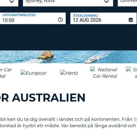
TECKEN
LÖSENORD
MINST
RESEBYRÅER & WEB
UPPHÄMTNINGSTID:
ÅTERLÄMNING:
EN
10:00
LOGGA IN
STOR
BOKSTAV
ÅTERSTÄLL
LÖSENORD
MINST
EN
LITEN
CANCEL
BOKSTAV
MINST
EN
SIFFRA
MINST
R AUSTRALIEN
ETT
TECKEN
 bil kan du ta dig överallt i landet och på kontinenten. Från
S
torstad är hyrbil ett måste. Var beredd på långa avstånd och 