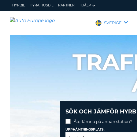
HYRBIL
HYRA HUSBIL
PARTNER
HJÄLP
AUTO
SVERIGE
EUROPE
HYRBIL
HYRA
TRAF
HUSBIL
PARTNER
HJÄLP
MIN
ADMINISTRERA
MEDLEMSINFORMATION
BOKNING
SVERIGE
SÖK OCH JÄMFÖR HYRB
Återlämna på annan station?
UPPHÄMTNINGSPLATS: