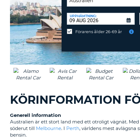
ÅTERLÄMNINGSPLATS:
UPPHÄMTNING:
Återlämna
på
Förarens ålder 26-69 år
annan
station?
KÖRINFORMATION FÖ
Generell information
Australien är ett stort land med ett otroligt vägnät. Med
söderut till
Melbourne
. I
Perth
, världens mest avlägsna s
bensin.