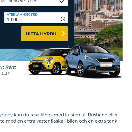
-AFFILIATES
ÅTERLÄMNINGSTID:
10:00
 HÄR
HITTA HYRBIL
ydney
kan du resa längs med kusten till Brisbane eller
ta med en extra vattenflaska i bilen och en extra tank