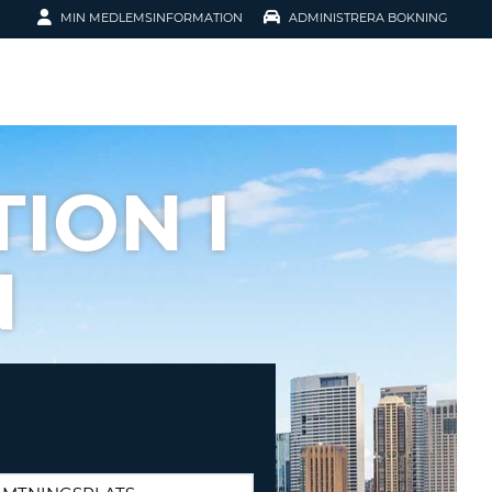
MIN MEDLEMSINFORMATION
ADMINISTRERA BOKNING
ATION
ION I
N
SENORD?
H SMIDIGARE
G
 KONTO