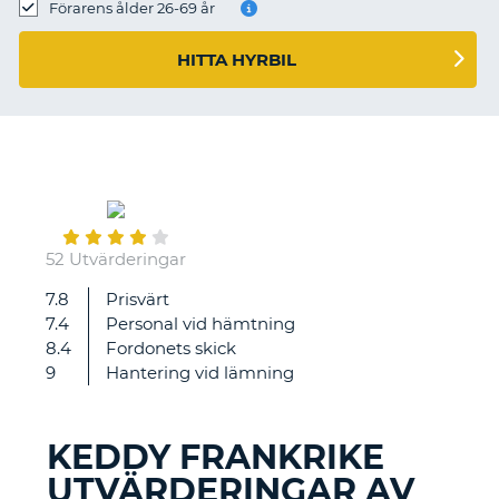
Förarens ålder 26-69 år
HITTA HYRBIL
August
01
52 Utvärderingar
7.8
Prisvärt
Fick
7.4
Personal vid hämtning
inte
8.4
Fordonets skick
den
9
Hantering vid lämning
bil
jag
bokat.
KEDDY FRANKRIKE
Men
UTVÄRDERINGAR AV
ersättaren
T