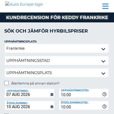
AUTO
HYRBIL
HYRA
HYRBIL
PARTNER
HJÄLP
EUROPE
HUSBIL
HYRA
KUNDRECENSION FÖR KEDDY FRANKRIKE
HUSBIL
ON
PARTNER
SÖK OCH JÄMFÖR HYRBILSPRISER
HJÄLP
UPPHÄMTNINGSPLATS:
MIN
Återlämna
MEDLEMSINFORMATION
på
ADMINISTRERA
annan
BOKNING
station?
SVERIGE
Återlämna på annan station?
ÅTERLÄMNINGSPLATS:
UPPHÄMTNINGSTID:
UPPHÄMTNING:
10:00
ÅTERLÄMNINGSTID:
ÅTERLÄMNING:
10:00