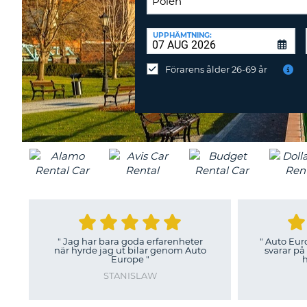
ÅTERLÄMNINGSPLATS:
UPPHÄMTNING:
Återlämna
på
Förarens ålder 26-69 år
annan
station?
"
Jag har bara goda erfarenheter
"
Auto Europe är jätt
när hyrde jag ut bilar genom Auto
svarar på telefonoch
Europe
"
hjälpsam oc
STANISLAW
SOLOM