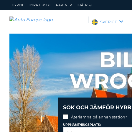
HYRBIL
HYRA HUSBIL
PARTNER
HJÄLP
AUTO
SVERIGE
EUROPE
HYRBIL
HYRA
BI
HUSBIL
PARTNER
WROC
HJÄLP
MIN
ADMINISTRERA
MEDLEMSINFORMATION
BOKNING
SVERIGE
SÖK OCH JÄMFÖR HYRB
Återlämna på annan station?
UPPHÄMTNINGSPLATS: