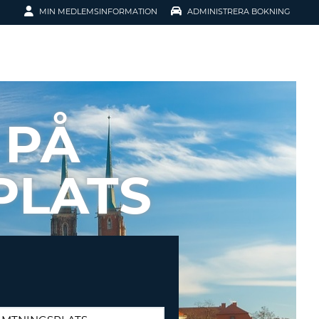
MIN MEDLEMSINFORMATION
ADMINISTRERA BOKNING
ATION
 PÅ
PLATS
SENORD?
H SMIDIGARE
G
 KONTO