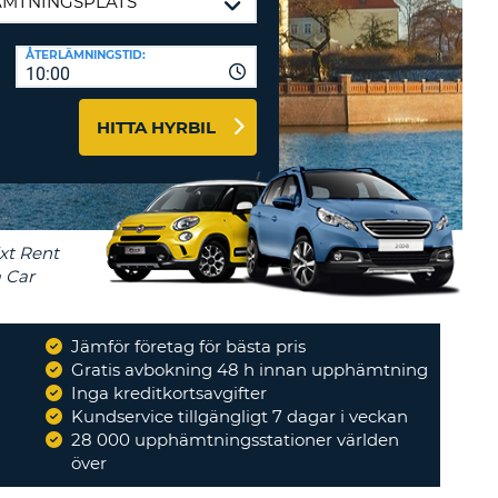
-AFFILIATES
ÅTERLÄMNINGSTID:
10:00
 HÄR
HITTA HYRBIL
Jämför företag för bästa pris
Gratis avbokning 48 h innan upphämtning
Inga kreditkortsavgifter
"
Fungerar bra
"
Kundservice tillgängligt 7 dagar i veckan
ROMANA
28 000 upphämtningsstationer världen
över