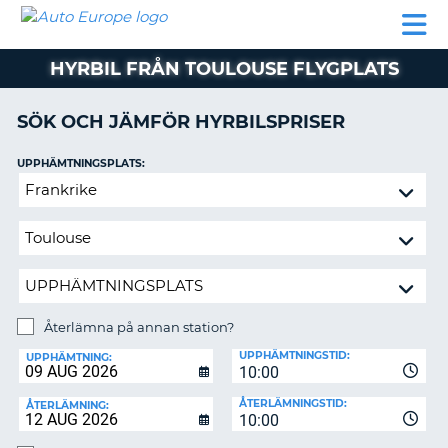
AUTO
HYRBIL
HYRA
HYRBIL
PARTNER
HJÄLP
EUROPE
HUSBIL
HYRA
HYRBIL FRÅN TOULOUSE FLYGPLATS
HUSBIL
ON
PARTNER
SÖK OCH JÄMFÖR HYRBILSPRISER
HJÄLP
UPPHÄMTNINGSPLATS:
MIN
Återlämna
MEDLEMSINFORMATION
på
ADMINISTRERA
annan
BOKNING
station?
SVERIGE
Återlämna på annan station?
ÅTERLÄMNINGSPLATS:
UPPHÄMTNINGSTID:
UPPHÄMTNING:
10:00
ÅTERLÄMNINGSTID:
ÅTERLÄMNING:
10:00