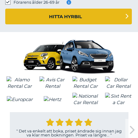
Förarens ålder 26-69 år
HITTA HYRBIL
"
Det va enkelt att boka, priset ändrade sig innan jag
va klar men bokningen. Priset va längre...
"
T