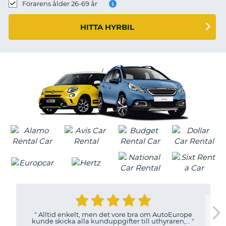
Förarens ålder 26-69 år
HITTA HYRBIL
"
Alltid enkelt, men det vore bra om AutoEurope
kunde skicka alla kunduppgifter till uthyraren,...
"
T