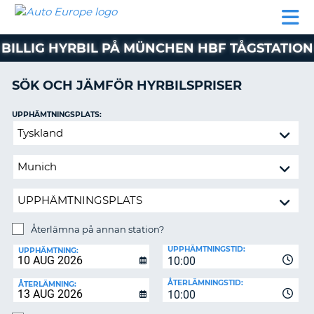
AUTO
HYRBIL
HYRA
HYRBIL
PARTNER
HJÄLP
EUROPE
HUSBIL
HYRA
BILLIG HYRBIL PÅ MÜNCHEN HBF TÅGSTATION
HUSBIL
ON
PARTNER
SÖK OCH JÄMFÖR HYRBILSPRISER
HJÄLP
UPPHÄMTNINGSPLATS:
MIN
Återlämna
MEDLEMSINFORMATION
på
ADMINISTRERA
annan
BOKNING
station?
SVERIGE
Återlämna på annan station?
ÅTERLÄMNINGSPLATS:
UPPHÄMTNINGSTID:
UPPHÄMTNING:
10:00
ÅTERLÄMNINGSTID:
ÅTERLÄMNING:
10:00