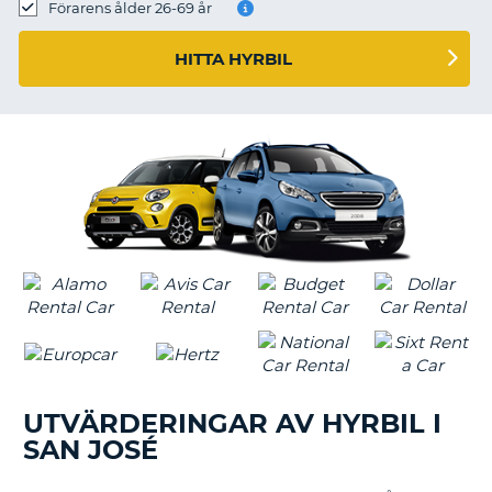
Förarens ålder 26-69 år
HITTA HYRBIL
UTVÄRDERINGAR AV HYRBIL I
SAN JOSÉ
T