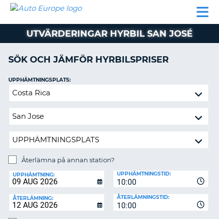
AUTO
HYRBIL
HYRA
HYRBIL
PARTNER
HJÄLP
EUROPE
HUSBIL
HYRA
UTVÄRDERINGAR HYRBIL SAN JOSÉ
HUSBIL
ON
PARTNER
SÖK OCH JÄMFÖR HYRBILSPRISER
HJÄLP
UPPHÄMTNINGSPLATS:
MIN
Återlämna
MEDLEMSINFORMATION
på
ADMINISTRERA
annan
BOKNING
station?
SVERIGE
Återlämna på annan station?
ÅTERLÄMNINGSPLATS:
UPPHÄMTNINGSTID:
UPPHÄMTNING:
10:00
ÅTERLÄMNINGSTID:
ÅTERLÄMNING:
10:00