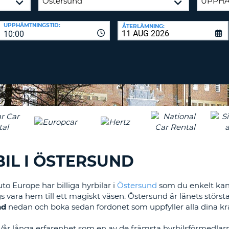
TECKEN
LÖSENORD
MINST
RESEBYRÅER & WEB
UPPHÄMTNINGSTID:
ÅTERLÄMNING:
EN
10:00
LOGGA IN
STOR
BOKSTAV
ÅTERSTÄLL
LÖSENORD
MINST
EN
LITEN
CANCEL
BOKSTAV
MINST
EN
SIFFRA
MINST
IL I ÖSTERSUND
ETT
TECKEN
to Europe har billiga hyrbilar i
Östersund
som du enkelt kan 
ara hem till ett magiskt väsen. Östersund är länets största s
nd
nedan och boka sedan fordonet som uppfyller alla dina kra
år långa erfarenhet som en av de främsta hyrbilsförmedlarna i