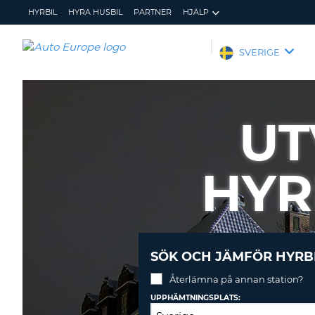
HYRBIL
HYRA HUSBIL
PARTNER
HJÄLP
AUTO
SVERIGE
EUROPE
HYRBIL
HYRA
UT
HUSBIL
PARTNER
HYR
HJÄLP
MIN
ADMINISTRERA
MEDLEMSINFORMATION
BOKNING
SVERIGE
SÖK OCH JÄMFÖR HYRB
Återlämna på annan station?
UPPHÄMTNINGSPLATS: