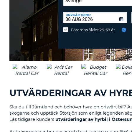
ÅTERLÄMNINGSPLATS:
UPPHÄMTNING:
Återlämna
på
Förarens ålder 26-69 år
annan
station?
UTVÄRDERINGAR AV HYRB
Ska du till Jämtland och behöver hyra en prisvärt bil? Au
skogarna och upptäck Storsjön som enligt legenden sägs v
Läs tidigare kunders
utvärderingar av hyrbil i Östersu
Auto Europe har bra priser och bäst service sedan 1954. V