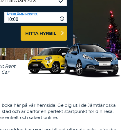
-AFFILIATES
ÅTERLÄMNINGSTID:
10:00
 HÄR
HITTA HYRBIL
boka här på vår hemsida. Ge dig ut i de Jämtländska
tad och är därför en perfekt startpunkt för din resa.
v enkelt och säkert online.
 världen har gjort oss till det ultimata valet inför din