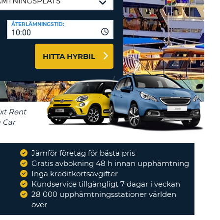
-AFFILIATES
ÅTERLÄMNINGSTID:
10:00
 HÄR
HITTA HYRBIL
Jämför företag för bästa pris
Gratis avbokning 48 h innan upphämtning
"
Enkelt och överskådligt att boka
Inga kreditkortsavgifter
"
Kundservice tillgängligt 7 dagar i veckan
ULF
28 000 upphämtningsstationer världen
över