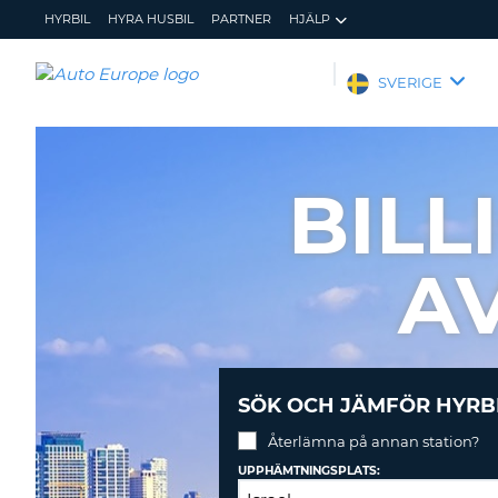
HYRBIL
HYRA HUSBIL
PARTNER
HJÄLP
AUTO
SVERIGE
EUROPE
HYRBIL
HYRA
BILL
HUSBIL
PARTNER
AV
HJÄLP
MIN
ADMINISTRERA
MEDLEMSINFORMATION
BOKNING
SVERIGE
SÖK OCH JÄMFÖR HYRB
Återlämna på annan station?
UPPHÄMTNINGSPLATS: