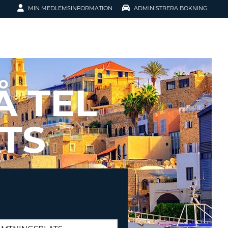
MIN MEDLEMSINFORMATION
ADMINISTRERA BOKNING
ATION
Å TEL
ATS
SENORD?
H SMIDIGARE
G
 KONTO