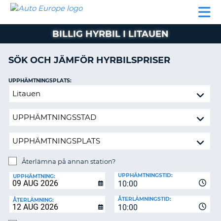
AUTO
HYRBIL
HYRA
HYRBIL
PARTNER
HJÄLP
EUROPE
HUSBIL
HYRA
BILLIG HYRBIL I LITAUEN
HUSBIL
ON
PARTNER
SÖK OCH JÄMFÖR HYRBILSPRISER
HJÄLP
UPPHÄMTNINGSPLATS:
MIN
Återlämna
MEDLEMSINFORMATION
på
ADMINISTRERA
annan
BOKNING
station?
SVERIGE
Återlämna på annan station?
ÅTERLÄMNINGSPLATS:
UPPHÄMTNINGSTID:
UPPHÄMTNING:
10:00
ÅTERLÄMNINGSTID:
ÅTERLÄMNING:
10:00