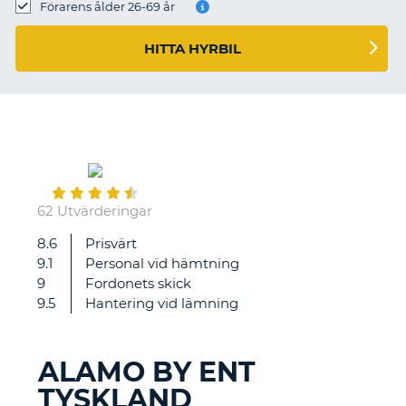
Förarens ålder 26-69 år
HITTA HYRBIL
September
13
62 Utvärderingar
8.6
Prisvärt
Mycket
9.1
Personal vid hämtning
bra,
9
Fordonets skick
fick
9.5
Hantering vid lämning
en
uppgraderad
bil.
ALAMO BY ENT
TYSKLAND
T