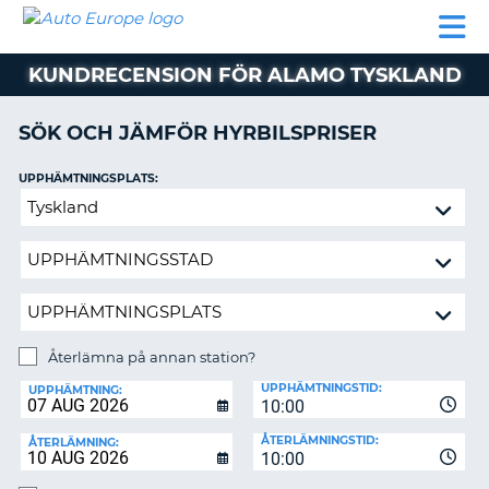
AUTO
HYRBIL
HYRA
HYRBIL
PARTNER
HJÄLP
EUROPE
HUSBIL
HYRA
KUNDRECENSION FÖR ALAMO TYSKLAND
HUSBIL
ON
PARTNER
SÖK OCH JÄMFÖR HYRBILSPRISER
HJÄLP
UPPHÄMTNINGSPLATS:
MIN
Återlämna
MEDLEMSINFORMATION
på
ADMINISTRERA
annan
BOKNING
station?
SVERIGE
Återlämna på annan station?
ÅTERLÄMNINGSPLATS:
UPPHÄMTNINGSTID:
UPPHÄMTNING:
10:00
ÅTERLÄMNINGSTID:
ÅTERLÄMNING:
10:00