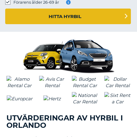
Förarens ålder 26-69 år
HITTA HYRBIL
UTVÄRDERINGAR AV HYRBIL I
ORLANDO
T