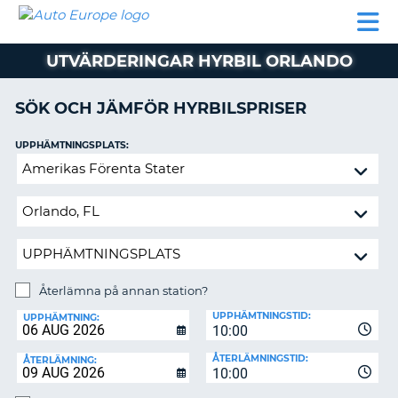
AUTO
HYRBIL
HYRA
HYRBIL
PARTNER
HJÄLP
EUROPE
HUSBIL
HYRA
UTVÄRDERINGAR HYRBIL ORLANDO
HUSBIL
ON
PARTNER
SÖK OCH JÄMFÖR HYRBILSPRISER
HJÄLP
UPPHÄMTNINGSPLATS:
MIN
Återlämna
MEDLEMSINFORMATION
på
ADMINISTRERA
annan
BOKNING
station?
SVERIGE
Återlämna på annan station?
ÅTERLÄMNINGSPLATS:
UPPHÄMTNINGSTID:
UPPHÄMTNING:
10:00
ÅTERLÄMNINGSTID:
ÅTERLÄMNING:
10:00