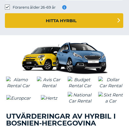
Förarens ålder 26-69 år
HITTA HYRBIL
UTVÄRDERINGAR AV HYRBIL I
BOSNIEN-HERCEGOVINA
T