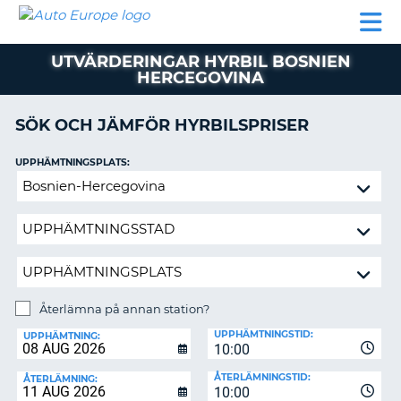
AUTO
HYRBIL
HYRA
HYRBIL
PARTNER
HJÄLP
EUROPE
HUSBIL
HYRA
UTVÄRDERINGAR HYRBIL BOSNIEN
HUSBIL
HERCEGOVINA
ON
PARTNER
SÖK OCH JÄMFÖR HYRBILSPRISER
HJÄLP
MIN
UPPHÄMTNINGSPLATS:
MEDLEMSINFORMATION
Återlämna
ADMINISTRERA
på
BOKNING
annan
station?
SVERIGE
Återlämna på annan station?
ÅTERLÄMNINGSPLATS:
UPPHÄMTNINGSTID:
UPPHÄMTNING:
10:00
ÅTERLÄMNINGSTID:
ÅTERLÄMNING:
10:00