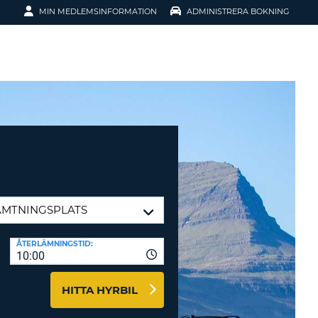
MIN MEDLEMSINFORMATION
ADMINISTRERA BOKNING
ATION
SENORD?
ÅTERLÄMNINGSTID:
10:00
H SMIDIGARE
G
HITTA HYRBIL
 KONTO