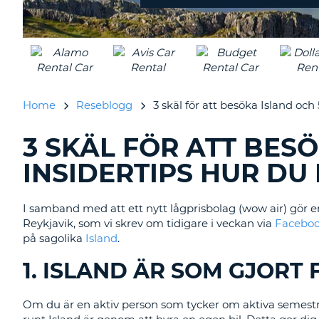
Home
Reseblogg
3 skäl för att besöka Island och
3 SKÄL FÖR ATT BES
SÖKER
BLAND
INSIDERTIPS HUR DU
BLOGGINLÄGGEN.......
I samband med att ett nytt lågprisbolag (wow air) gör en
Reykjavik, som vi skrev om tidigare i veckan via
Facebo
på sagolika
Island
.
1. ISLAND ÄR SOM GJORT
Om du är en aktiv person som tycker om aktiva semestrar