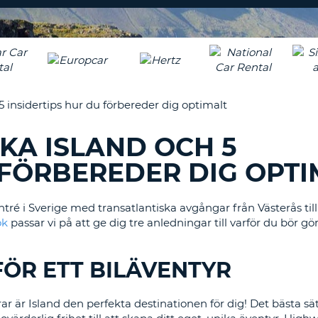
TECKEN
LÖSENORD
MINST
RESEBYRÅER & WEB
EN
LOGGA IN
STOR
BOKSTAV
ÅTERSTÄLL
LÖSENORD
MINST
 5 insidertips hur du förbereder dig optimalt
EN
LITEN
CANCEL
ÖKA ISLAND OCH 5
BOKSTAV
MINST
 FÖRBEREDER DIG OPTI
EN
SIFFRA
tré i Sverige med transatlantiska avgångar från Västerås til
MINST
ok
passar vi på att ge dig tre anledningar till varför du bör gö
ETT
TECKEN
 FÖR ETT BILÄVENTYR
 är Island den perfekta destinationen för dig! Det bästa sät