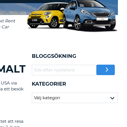
-AFFILIATES
 HÄR
BLOGGSÖKNING
MALT
l USA via
KATEGORIER
ra ett besök
tet att resa